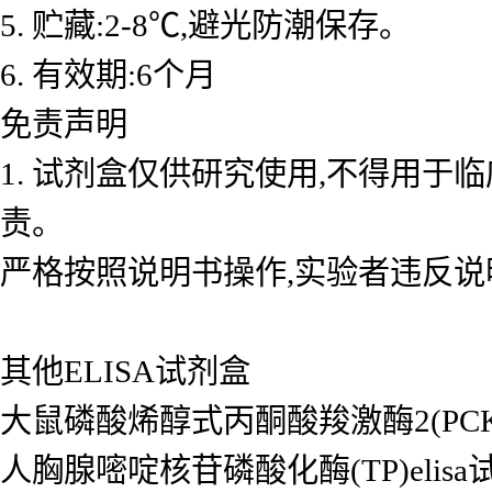
5. 贮藏:2-8℃,避光防潮保存。
6. 有效期:6个月
免责声明
1. 试剂盒仅供研究使用,不得用于
责。
严格按照说明书操作,实验者违反说
其他ELISA试剂盒
大鼠磷酸烯醇式丙酮酸羧激酶2(PCK2/P
人胸腺嘧啶核苷磷酸化酶(TP)elisa