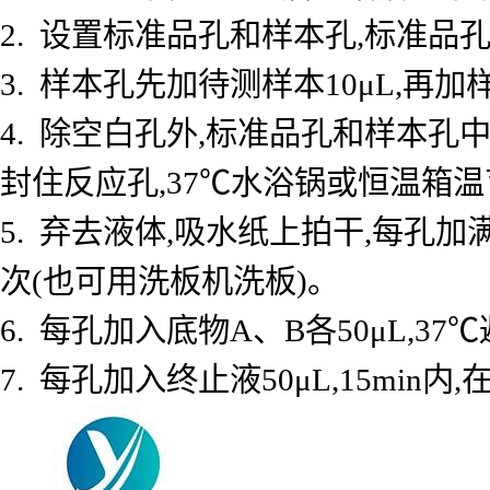
2. 设置标准品孔和样本孔,标准品孔
3. 样本孔先加待测样本10μL,再加
4. 除空白孔外,标准品孔和样本孔中
封住反应孔,37℃水浴锅或恒温箱温育
5. 弃去液体,吸水纸上拍干,每孔加
次(也可用洗板机洗板)。
6. 每孔加入底物A、B各50μL,37℃
7. 每孔加入终止液50μL,15min