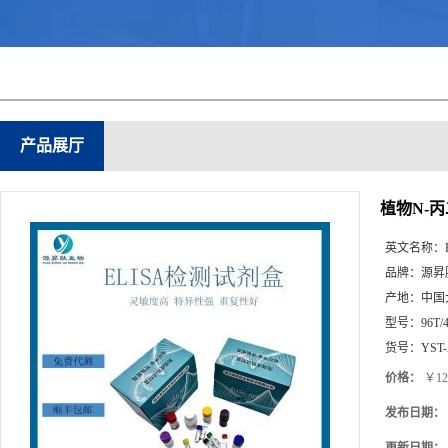
产品展厅
植物N-丙
英文名称：
品牌：
源昇
产地：
中国
型号：
96T/
货号：
YST-
价格：
￥12
发布日期：