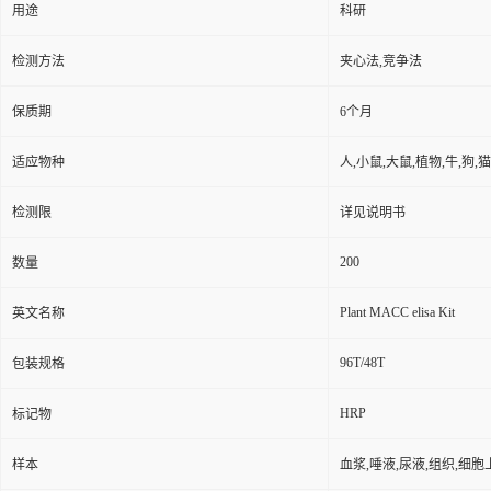
用途
科研
检测方法
夹心法,竞争法
保质期
6个月
适应物种
人,小鼠,大鼠,植物,牛,狗,
检测限
详见说明书
200
数量
Plant MACC elisa Kit
英文名称
96T/48T
包装规格
HRP
标记物
样本
血浆,唾液,尿液,组织,细胞