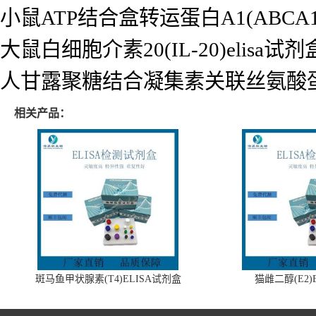
小鼠ATP结合盒转运蛋白A1(ABCA1)
大鼠白细胞介素20(IL-20)elisa试剂
人甘露聚糖结合凝集素关联丝氨酸蛋白酶2
相关产品：
斑马鱼甲状腺素(T4)ELISA试剂盒
猫雌二醇(E2)