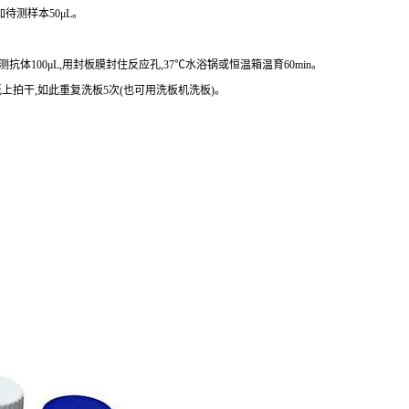
待测样本50μL。
抗体100μL,用封板膜封住反应孔,37℃水浴锅或恒温箱温育60min。
水纸上拍干,如此重复洗板5次(也可用洗板机洗板)。