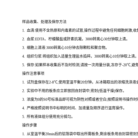
样品收集、处理及保存方法
1. 血清:使用不含热原和内毒素的试管,操作过程中避免任何细胞刺激,收
2. 血浆:EDTA、柠檬酸盐或肝素抗凝。3000转离心30分钟取上清。
3. 细胞上清液:3000转离心10分钟去除颗粒和聚合物。
4. 组织匀浆:将组织加入适量生理盐水捣碎。3000转离心10分钟取上清
5. 保存:如果样本收集后不及时检测,请按一次用量分装,冻存于-20℃
操作注意事项
1. 试剂盒保存在2-8℃,使用室温平衡20分钟。从冰箱取出的浓缩洗
2. 实验中不用的板条应立即放回自封袋中,密封(低温干燥)保存。
3. 浓度为0的S0号标准品即可视为阴性对照或者空白;按照说明书操作
4. 严格按照说明书中标明的时间、加液量及顺序进行温育操作。
5. 所有液体组分使用充分摇匀。
操作步骤
1. 从室温平衡20min后的铝箔袋中取出所需板条,剩余板条用自封袋密封