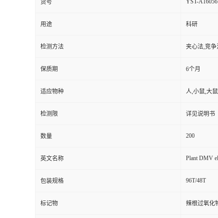
YST-A16056
货号
用途
科研
检测方法
夹心法,竞争
保质期
6个月
适应物种
人,小鼠,大鼠
检测限
详见说明书
200
数量
Plant DMV el
英文名称
96T/48T
包装规格
标记物
辣根过氧化