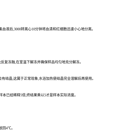
集血液后,3000转离心10分钟将血清和红细胞迅速小心地分离。
。
,避免反复冻融,在室温下解冻并确保样品均匀地充分解冻。
涤液会有结晶,这属于正常现象,水浴加热使结晶完全溶解后再使用。
时样本已经稀释5倍,终结果乘以5才是样本实际浓度。
放回4℃。