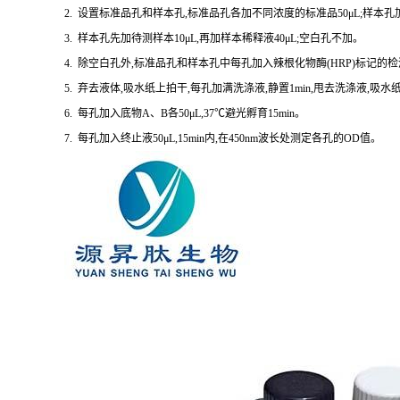
2. 设置标准品孔和样本孔,标准品孔各加不同浓度的标准品50μL;样本孔加
3. 样本孔先加待测样本10μL,再加样本稀释液40μL;空白孔不加。
4. 除空白孔外,标准品孔和样本孔中每孔加入辣根化物酶(HRP)标记的检测
5. 弃去液体,吸水纸上拍干,每孔加满洗涤液,静置1min,甩去洗涤液,吸
6. 每孔加入底物A、B各50μL,37℃避光孵育15min。
7. 每孔加入终止液50μL,15min内,在450nm波长处测定各孔的OD值。