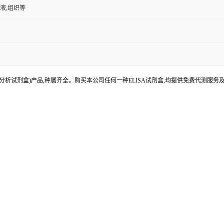
尿液,组织等
分析试剂盒)产品,种属齐全。购买本公司任何一种ELISA试剂盒,均提供免费代测服务