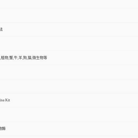
法
,植物,蟹,牛,羊,狗,猫,微生物等
isa Kit
物酶