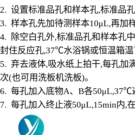
2. 设置标准品孔和样本孔,标准品孔
3. 样本孔先加待测样本10μL,再加
4. 除空白孔外,标准品孔和样本孔中
封住反应孔,37℃水浴锅或恒温箱温育
5. 弃去液体,吸水纸上拍干,每孔加
次(也可用洗板机洗板)。
6. 每孔加入底物A、B各50μL,37℃
7. 每孔加入终止液50μL,15min