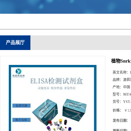
产品展厅
植物Snrk
英文名称：
品牌：
源昇
产地：
中国
型号：
96T/
货号：
YST-
价格：
￥12
发布日期：