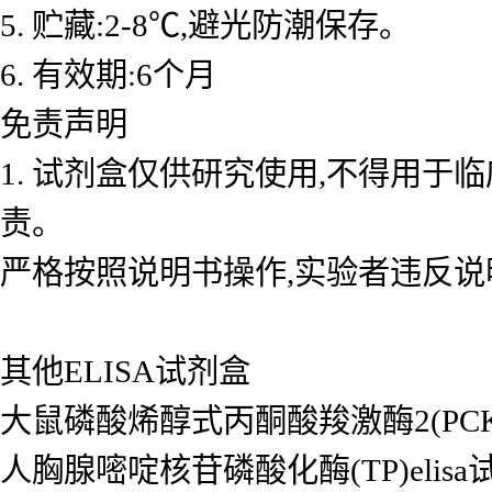
5. 贮藏:2-8℃,避光防潮保存。
6. 有效期:6个月
免责声明
1. 试剂盒仅供研究使用,不得用于
责。
严格按照说明书操作,实验者违反说
其他ELISA试剂盒
大鼠磷酸烯醇式丙酮酸羧激酶2(PCK2/P
人胸腺嘧啶核苷磷酸化酶(TP)elisa