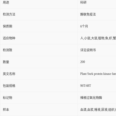
用途
科研
检测方法
酶联免疫法
保质期
6个月
适应物种
人,小鼠,大鼠,植物,鱼,虾,蟹
检测限
详见说明书
200
数量
Plant Snrk protein kinase fa
英文名称
96T/48T
包装规格
标记物
辣根过氧化物酶
样本
血清,血浆,唾液,尿液,组织