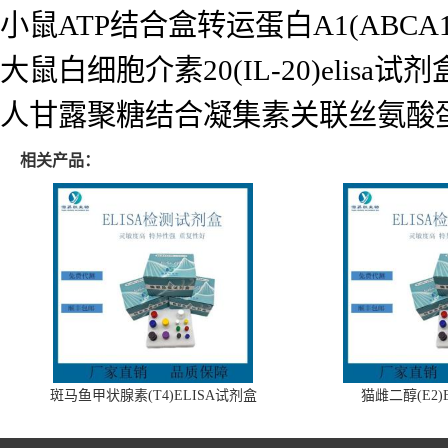
小鼠ATP结合盒转运蛋白A1(ABCA1)
大鼠白细胞介素20(IL-20)elisa试剂
人甘露聚糖结合凝集素关联丝氨酸蛋白酶2
相关产品：
斑马鱼甲状腺素(T4)ELISA试剂盒
猫雌二醇(E2)