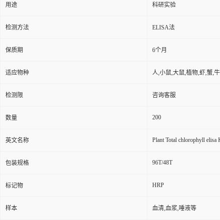
用途
科研实验
检测方法
ELISA法
保质期
6个月
适应物种
人,小鼠,大鼠,植物,虾,蟹,
检测限
咨询客服
200
数量
Plant Total chlorophyll elisa 
英文名称
96T/48T
包装规格
HRP
标记物
样本
血清,血浆,唾液等