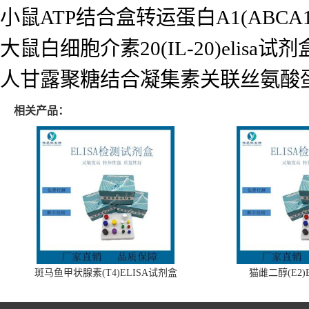
小鼠ATP结合盒转运蛋白A1(ABCA1)
大鼠白细胞介素20(IL-20)elisa试剂
人甘露聚糖结合凝集素关联丝氨酸蛋白酶2
相关产品：
斑马鱼甲状腺素(T4)ELISA试剂盒
猫雌二醇(E2)