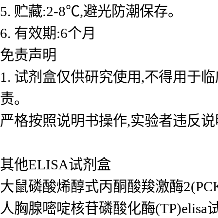
5. 贮藏:2-8℃,避光防潮保存。
6. 有效期:6个月
免责声明
1. 试剂盒仅供研究使用,不得用于
责。
严格按照说明书操作,实验者违反说
其他ELISA试剂盒
大鼠磷酸烯醇式丙酮酸羧激酶2(PCK2/P
人胸腺嘧啶核苷磷酸化酶(TP)elisa