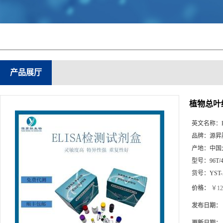
产品展厅
植物总叶绿素(
英文名称：
品牌：
源昇
产地：
中国
型号：
96T/
货号：
YST-
价格：
￥12
发布日期：