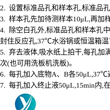
2. 设置标准品孔和样本孔,标准品孔
3. 样本孔先加待测样本10μL,再加
4. 除空白孔外,标准品孔和样本孔中
封住反应孔,37℃水浴锅或恒温箱温育
5. 弃去液体,吸水纸上拍干,每孔加
次(也可用洗板机洗板)。
6. 每孔加入底物A、B各50μL,37℃
7. 每孔加入终止液50μL,15min