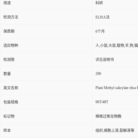
用途
科研
检测方法
ELISA法
保质期
6个月
适应物种
人,小鼠,大鼠,植物,羊,狗,
检测限
详见说明书
200
数量
Plant Methyl salicylate elisa 
英文名称
96T/48T
包装规格
标记物
辣根过氧化物酶
样本
组织,细胞上清,裂解液等