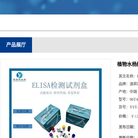
产品展厅
植物水杨酸
英文名称：
品牌：
源昇
产地：
中国
型号：
96T/
货号：
YST-
价格：
￥12
发布日期：