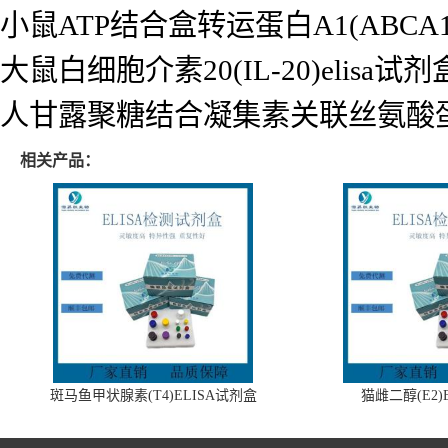
小鼠ATP结合盒转运蛋白A1(ABCA1)
大鼠白细胞介素20(IL-20)elisa试剂
人甘露聚糖结合凝集素关联丝氨酸蛋白酶2
相关产品：
斑马鱼甲状腺素(T4)ELISA试剂盒
猫雌二醇(E2)