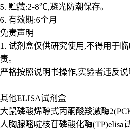
5. 贮藏:2-8℃,避光防潮保存。
6. 有效期:6个月
免责声明
1. 试剂盒仅供研究使用,不得用于
责。
严格按照说明书操作,实验者违反说
其他ELISA试剂盒
大鼠磷酸烯醇式丙酮酸羧激酶2(PCK2/P
人胸腺嘧啶核苷磷酸化酶(TP)elisa