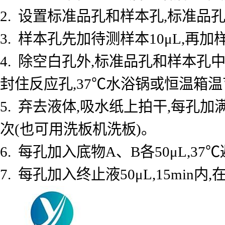
2. 设置标准品孔和样本孔,标准品孔
3. 样本孔先加待测样本10μL,再加
4. 除空白孔外,标准品孔和样本孔中
封住反应孔,37℃水浴锅或恒温箱温育
5. 弃去液体,吸水纸上拍干,每孔加
次(也可用洗板机洗板)。
6. 每孔加入底物A、B各50μL,37℃
7. 每孔加入终止液50μL,15min