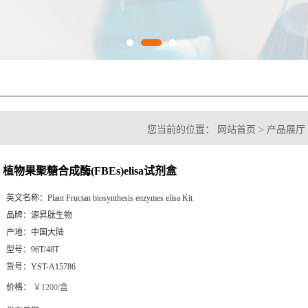
您当前的位置：
网站首页
>
产品展厅
(FBEs)elisa试剂盒
植物果聚糖合成酶(FBEs)elisa试剂盒
英文名称：
Plant Fructan biosynthesis enzymes elisa Kit
品牌：
源昇肽生物
产地：
中国大陆
型号：
96T/48T
货号：
YST-A15786
价格：
￥1200/盒