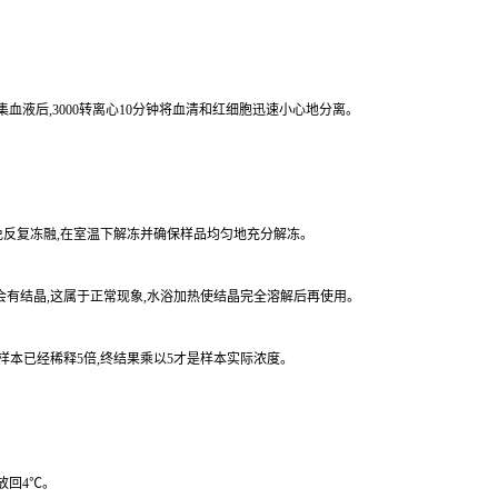
集血液后,3000转离心10分钟将血清和红细胞迅速小心地分离。
。
,避免反复冻融,在室温下解冻并确保样品均匀地充分解冻。
涤液会有结晶,这属于正常现象,水浴加热使结晶完全溶解后再使用。
时样本已经稀释5倍,终结果乘以5才是样本实际浓度。
放回4℃。