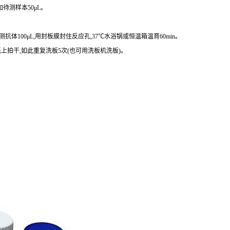
待测样本50μL。
抗体100μL,用封板膜封住反应孔,37℃水浴锅或恒温箱温育60min。
水纸上拍干,如此重复洗板5次(也可用洗板机洗板)。