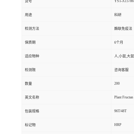
YST-A15786
货号
用途
科研
检测方法
酶联免疫法
保质期
6个月
适应物种
人,小鼠,大鼠
检测限
咨询客服
200
数量
Plant Fructan
英文名称
96T/48T
包装规格
HRP
标记物