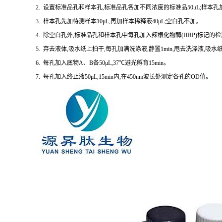
2. 设置标准品孔和样本孔,标准品孔各加不同浓度的标准品50μL;样本孔加
3. 样本孔先加待测样本10μL,再加样本稀释液40μL;空白孔不加。
4. 除空白孔外,标准品孔和样本孔中每孔加入辣根化物酶(HRP)标记的检测
5. 弃去液体,吸水纸上拍干,每孔加满洗涤液,静置1min,甩去洗涤液,吸
6. 每孔加入底物A、B各50μL,37℃避光孵育15min。
7. 每孔加入终止液50μL,15min内,在450nm波长处测定各孔的OD值。