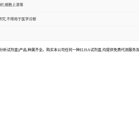
组织,细胞上清等
研究,不得用于医学诊断
分析试剂盒)产品,种属齐全。购买本公司任何一种ELISA试剂盒,均提供免费代测服务