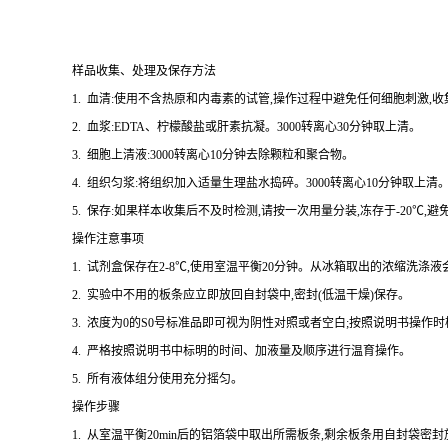
样品收集、处理及保存方法
1. 血清:使用不含热原和内毒素的试管,操作过程中避免任何细胞刺激,收
2. 血浆:EDTA、柠檬酸盐或肝素抗凝。3000转离心30分钟取上清。
3. 细胞上清液:3000转离心10分钟去除颗粒和聚合物。
4. 组织匀浆:将组织加入适量生理盐水捣碎。3000转离心10分钟取上清
5. 保存:如果样本收集后不及时检测,请按一次用量分装,冻存于-20℃
操作注意事项
1. 试剂盒保存在2-8℃,使用室温平衡20分钟。从冰箱取出的浓缩洗
2. 实验中不用的板条应立即放回自封袋中,密封(低温干燥)保存。
3. 浓度为0的S0号标准品即可视为阴性对照或者空白;按照说明书操作
4. 严格按照说明书中标明的时间、加液量及顺序进行温育操作。
5. 所有液体组分使用充分摇匀。
操作步骤
1. 从室温平衡20min后的铝箔袋中取出所需板条,剩余板条用自封袋密封