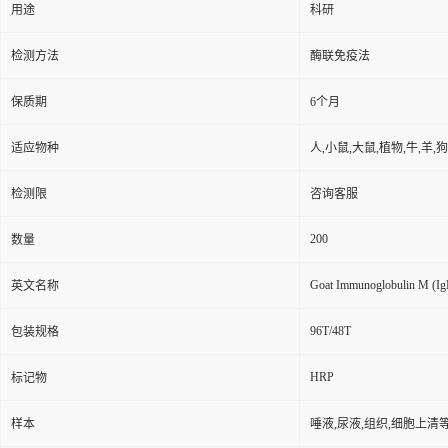
用途
科研
检测方法
酶联免疫法
保质期
6个月
适应物种
人,小鼠,大鼠,植物,牛,羊,
检测限
咨询客服
200
数量
Goat Immunoglobulin M (I
英文名称
96T/48T
包装规格
HRP
标记物
样本
唾液,尿液,组织,细胞上清