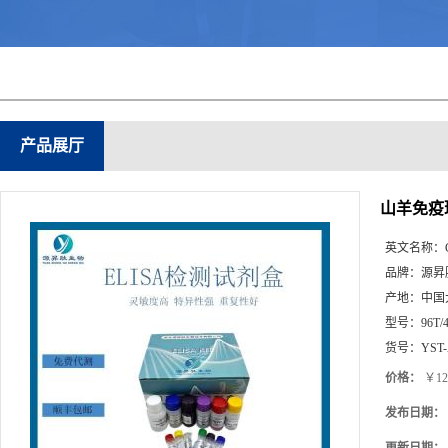
产品展厅
山羊免疫球
英文名称：
品牌：
源昇
产地：
中国
型号：
96T/
货号：
YST-
价格：
￥12
发布日期：