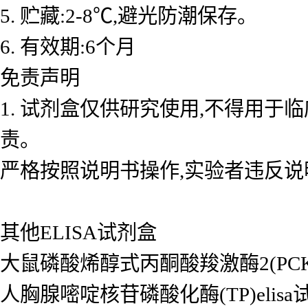
5. 贮藏:2-8℃,避光防潮保存。
6. 有效期:6个月
免责声明
1. 试剂盒仅供研究使用,不得用于
责。
严格按照说明书操作,实验者违反说
其他ELISA试剂盒
大鼠磷酸烯醇式丙酮酸羧激酶2(PCK2/P
人胸腺嘧啶核苷磷酸化酶(TP)elisa