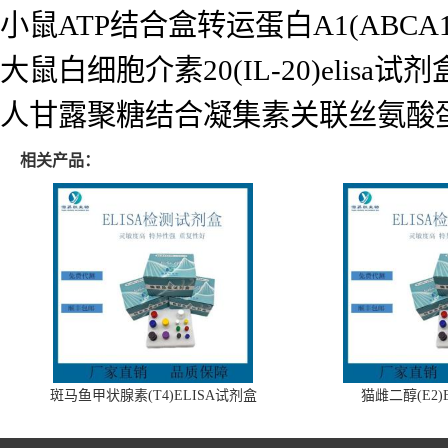
小鼠ATP结合盒转运蛋白A1(ABCA1)
大鼠白细胞介素20(IL-20)elisa试剂
人甘露聚糖结合凝集素关联丝氨酸蛋白酶2
相关产品：
斑马鱼甲状腺素(T4)ELISA试剂盒
猫雌二醇(E2)