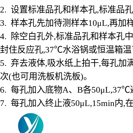
2. 设置标准品孔和样本孔,标准品孔
3. 样本孔先加待测样本10μL,再加
4. 除空白孔外,标准品孔和样本孔中
封住反应孔,37℃水浴锅或恒温箱温育
5. 弃去液体,吸水纸上拍干,每孔加
次(也可用洗板机洗板)。
6. 每孔加入底物A、B各50μL,37℃
7. 每孔加入终止液50μL,15min