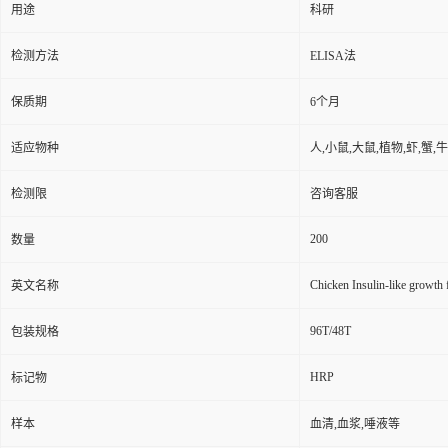
用途
科研
检测方法
ELISA法
保质期
6个月
适应物种
人,小鼠,大鼠,植物,虾,蟹,
检测限
咨询客服
200
数量
Chicken Insulin-like growth
英文名称
96T/48T
包装规格
HRP
标记物
样本
血清,血浆,唾液等