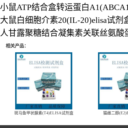
小鼠ATP结合盒转运蛋白A1(ABCA1)
大鼠白细胞介素20(IL-20)elisa试剂
人甘露聚糖结合凝集素关联丝氨酸蛋白酶2
相关产品：
斑马鱼甲状腺素(T4)ELISA试剂盒
猫雌二醇(E2)