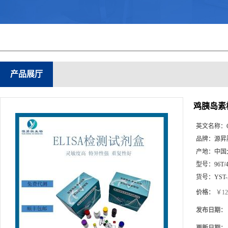
产品展厅
鸡胰岛素样生
英文名称：
品牌：
源昇
产地：
中国
型号：
96T/
货号：
YST-
价格：
￥12
发布日期：