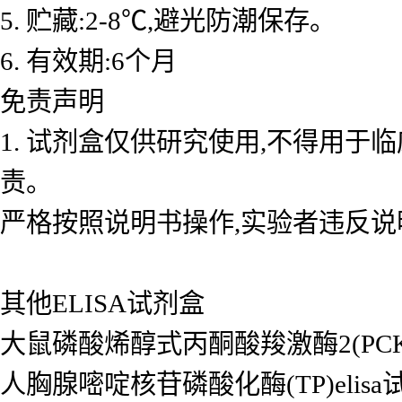
5. 贮藏:2-8℃,避光防潮保存。
6. 有效期:6个月
免责声明
1. 试剂盒仅供研究使用,不得用于
责。
严格按照说明书操作,实验者违反说
其他ELISA试剂盒
大鼠磷酸烯醇式丙酮酸羧激酶2(PCK2/P
人胸腺嘧啶核苷磷酸化酶(TP)elisa