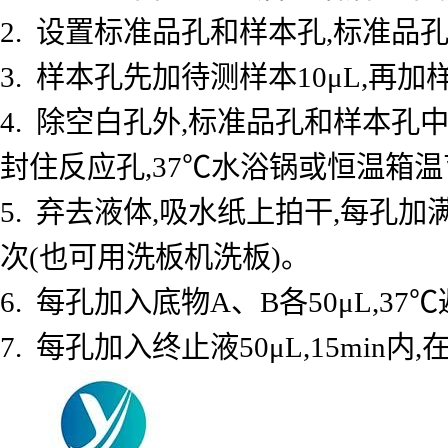
2. 设置标准品孔和样本孔,标准品孔
3. 样本孔先加待测样本10μL,再加
4. 除空白孔外,标准品孔和样本孔中
封住反应孔,37℃水浴锅或恒温箱温育
5. 弃去液体,吸水纸上拍干,每孔加
次(也可用洗板机洗板)。
6. 每孔加入底物A、B各50μL,37℃
7. 每孔加入终止液50μL,15min