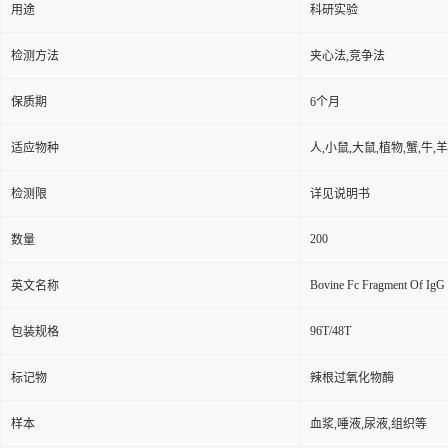
用途
科研实验
检测方法
夹心法,竞争法
保质期
6个月
适应物种
人,小鼠,大鼠,植物,蟹,牛,
检测限
详见说明书
200
数量
Bovine Fc Fragment Of IgG 
英文名称
96T/48T
包装规格
标记物
辣根过氧化物酶
样本
血浆,唾液,尿液,组织等