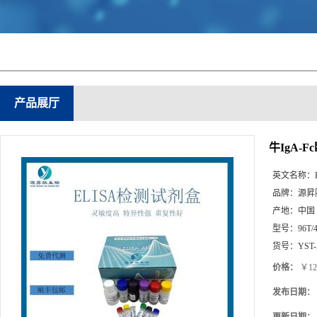
产品展厅
牛IgA-F
英文名称：
品牌：
源昇
产地：
中国
型号：
96T/
货号：
YST-
价格：
￥12
发布日期：