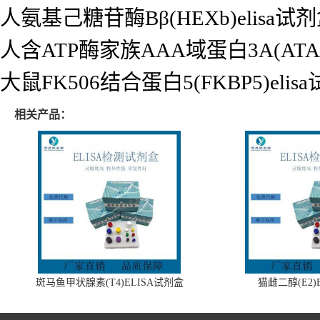
人氨基己糖苷酶Bβ(HEXb)elisa试
人含ATP酶家族AAA域蛋白3A(ATAD
大鼠FK506结合蛋白5(FKBP5)elis
相关产品：
斑马鱼甲状腺素(T4)ELISA试剂盒
猫雌二醇(E2)