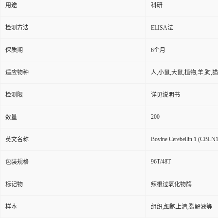
用途
科研
检测方法
ELISA法
保质期
6个月
适应物种
人,小鼠,大鼠,植物,羊,狗,
检测限
详见说明书
200
数量
Bovine Cerebellin 1 (CBLN
英文名称
96T/48T
包装规格
标记物
辣根过氧化物酶
样本
组织,细胞上清,裂解液等