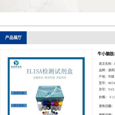
产品展厅
牛小脑肽1(
英文名称：
品牌：
源昇
产地：
中国
型号：
96T/
货号：
YST-
价格：
￥12
发布日期：