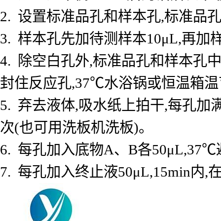
2. 设置标准品孔和样本孔,标准品孔
3. 样本孔先加待测样本10μL,再加
4. 除空白孔外,标准品孔和样本孔中
封住反应孔,37℃水浴锅或恒温箱温育
5. 弃去液体,吸水纸上拍干,每孔加
次(也可用洗板机洗板)。
6. 每孔加入底物A、B各50μL,37℃
7. 每孔加入终止液50μL,15min