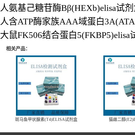
人氨基己糖苷酶Bβ(HEXb)elisa试
人含ATP酶家族AAA域蛋白3A(ATAD
大鼠FK506结合蛋白5(FKBP5)elis
相关产品：
斑马鱼甲状腺素(T4)ELISA试剂盒
猫雌二醇(E2)