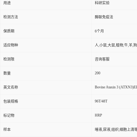
用途
科研实验
检测方法
酶联免疫法
保质期
6个月
适应物种
人,小鼠,大鼠,植物,牛,羊,
检测限
咨询客服
200
数量
Bovine Ataxin 3 (ATXN3)E
英文名称
96T/48T
包装规格
HRP
标记物
样本
唾液,尿液,组织,细胞上清