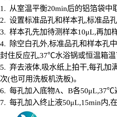
1. 从室温平衡20min后的铝箔
2. 设置标准品孔和样本孔,标准品孔
3. 样本孔先加待测样本10μL,再加
4. 除空白孔外,标准品孔和样本孔中
封住反应孔,37℃水浴锅或恒温箱温育
5. 弃去液体,吸水纸上拍干,每孔加
次(也可用洗板机洗板)。
6. 每孔加入底物A、B各50μL,37℃
7. 每孔加入终止液50μL,15min