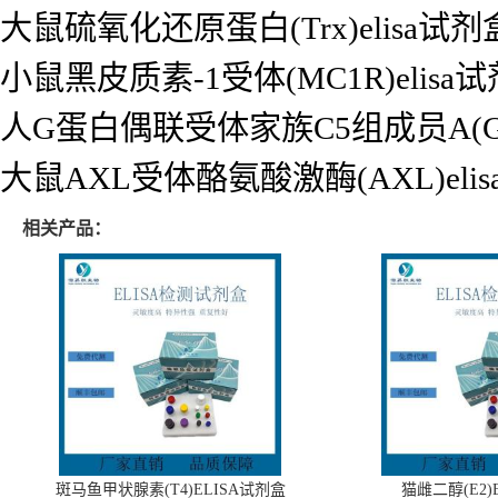
大鼠硫氧化还原蛋白(Trx)elisa试剂
小鼠黑皮质素-1受体(MC1R)elisa
人G蛋白偶联受体家族C5组成员A(GPR
大鼠AXL受体酪氨酸激酶(AXL)eli
相关产品：
斑马鱼甲状腺素(T4)ELISA试剂盒
猫雌二醇(E2)