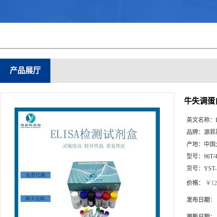
产品展厅
牛失调蛋白3
英文名称：
品牌：
源昇
产地：
中国
型号：
96T/
货号：
YST-
价格：
￥12
发布日期：