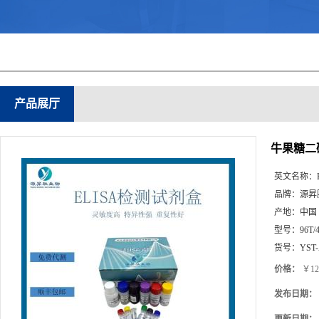
产品展厅
牛果糖二磷
英文名称：
品牌：
源昇
产地：
中国
型号：
96T/
货号：
YST-
价格：
￥12
发布日期：