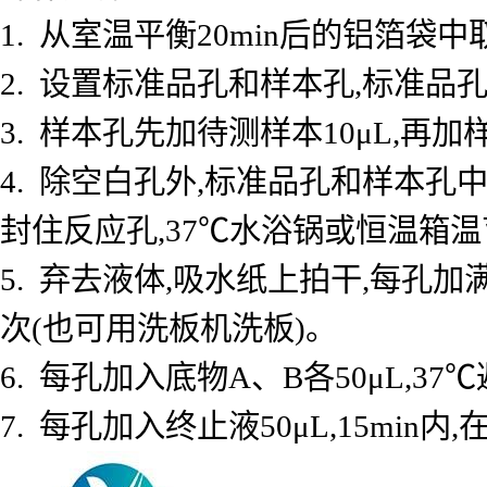
1. 从室温平衡20min后的铝箔
2. 设置标准品孔和样本孔,标准品孔
3. 样本孔先加待测样本10μL,再加
4. 除空白孔外,标准品孔和样本孔中
封住反应孔,37℃水浴锅或恒温箱温育
5. 弃去液体,吸水纸上拍干,每孔加
次(也可用洗板机洗板)。
6. 每孔加入底物A、B各50μL,37℃
7. 每孔加入终止液50μL,15min