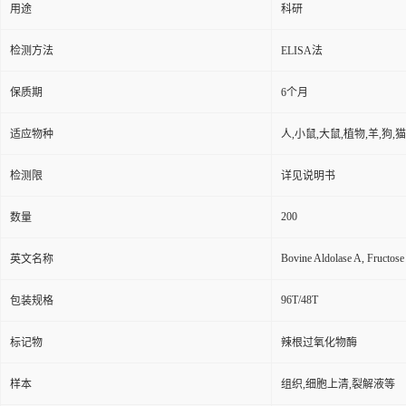
用途
科研
检测方法
ELISA法
保质期
6个月
适应物种
人,小鼠,大鼠,植物,羊,狗,
检测限
详见说明书
200
数量
Bovine Aldolase A, Fructo
英文名称
96T/48T
包装规格
标记物
辣根过氧化物酶
样本
组织,细胞上清,裂解液等