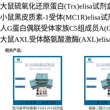
大鼠硫氧化还原蛋白(Trx)elisa试剂
小鼠黑皮质素-1受体(MC1R)elisa
人G蛋白偶联受体家族C5组成员A(GPR
大鼠AXL受体酪氨酸激酶(AXL)eli
相关产品：
斑马鱼甲状腺素(T4)ELISA试剂盒
猫雌二醇(E2)