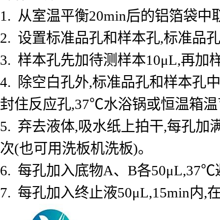
1. 从室温平衡20min后的铝箔
2. 设置标准品孔和样本孔,标准品孔
3. 样本孔先加待测样本10μL,再加
4. 除空白孔外,标准品孔和样本孔中
封住反应孔,37℃水浴锅或恒温箱温育
5. 弃去液体,吸水纸上拍干,每孔加
次(也可用洗板机洗板)。
6. 每孔加入底物A、B各50μL,37℃
7. 每孔加入终止液50μL,15min