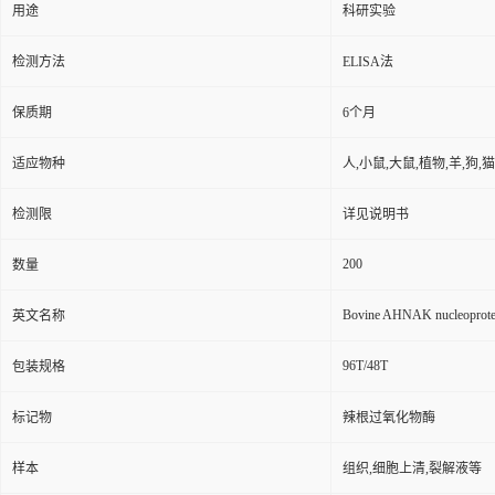
用途
科研实验
检测方法
ELISA法
保质期
6个月
适应物种
人,小鼠,大鼠,植物,羊,狗,
检测限
详见说明书
200
数量
Bovine AHNAK nucleoprot
英文名称
96T/48T
包装规格
标记物
辣根过氧化物酶
样本
组织,细胞上清,裂解液等