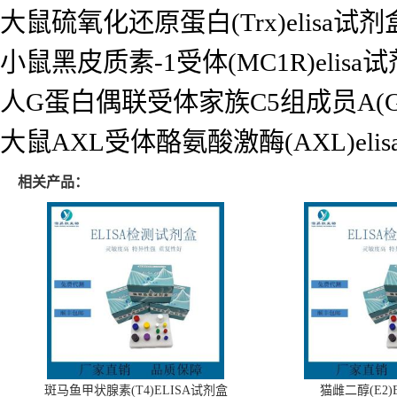
大鼠硫氧化还原蛋白(Trx)elisa试剂
小鼠黑皮质素-1受体(MC1R)elisa
人G蛋白偶联受体家族C5组成员A(GPR
大鼠AXL受体酪氨酸激酶(AXL)eli
相关产品：
斑马鱼甲状腺素(T4)ELISA试剂盒
猫雌二醇(E2)