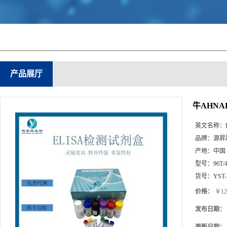
产品展厅
牛AHNAK
英文名称：
品牌：
源昇
产地：
中国
型号：
96T/
货号：
YST-
价格：
￥12
发布日期：