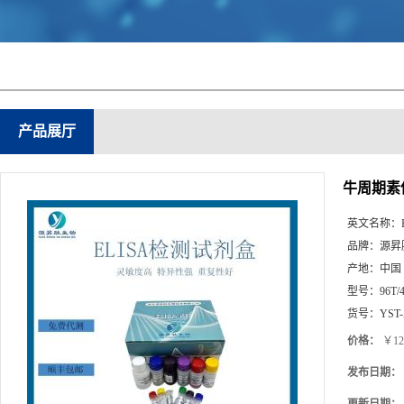
产品展厅
牛周期素依
英文名称：
品牌：
源昇
产地：
中国
型号：
96T/
货号：
YST-
价格：
￥12
发布日期：