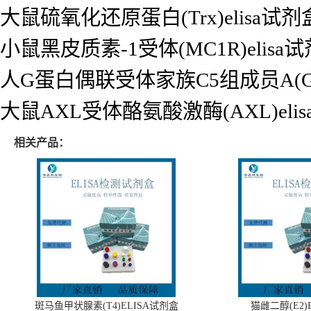
大鼠硫氧化还原蛋白(Trx)elisa试剂
小鼠黑皮质素-1受体(MC1R)elisa
人G蛋白偶联受体家族C5组成员A(GPR
大鼠AXL受体酪氨酸激酶(AXL)eli
相关产品：
斑马鱼甲状腺素(T4)ELISA试剂盒
猫雌二醇(E2)