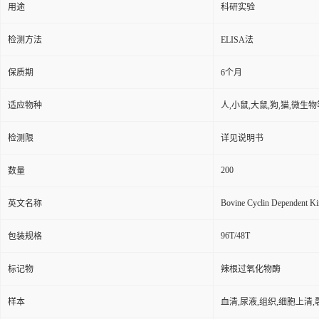
用途
科研实验
检测方法
ELISA法
保质期
6个月
适应物种
人,小鼠,大鼠,狗,猫,微生物
检测限
详见说明书
200
数量
Bovine Cyclin Dependent K
英文名称
96T/48T
包装规格
标记物
辣根过氧化物酶
样本
血清,尿液,组织,细胞上清