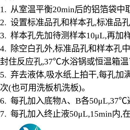
1. 从室温平衡20min后的铝箔
2. 设置标准品孔和样本孔,标准品孔
3. 样本孔先加待测样本10μL,再加
4. 除空白孔外,标准品孔和样本孔中
封住反应孔,37℃水浴锅或恒温箱温育
5. 弃去液体,吸水纸上拍干,每孔加
次(也可用洗板机洗板)。
6. 每孔加入底物A、B各50μL,37℃
7. 每孔加入终止液50μL,15min