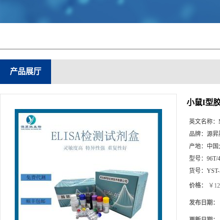
产品展厅
小鼠I型胶原
英文名称：
品牌：
源昇
产地：
中国
型号：
96T/
货号：
YST-
价格：
￥12
发布日期：