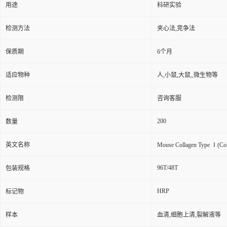
用途
科研实验
检测方法
夹心法,竞争法
保质期
6个月
适应物种
人,小鼠,大鼠,,微生物等
检测限
咨询客服
200
数量
英文名称
Mouse Collagen Type Ⅰ(Col
96T/48T
包装规格
HRP
标记物
样本
血清,细胞上清,裂解液等