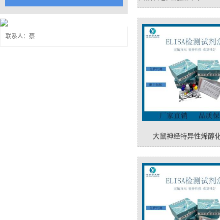
剂盒
联系人：蔡
大鼠神经特异性烯醇
(NSE)elisa试剂盒