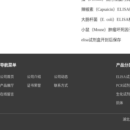
辣椒素（Capsaicin）EL
大肠杆菌（E. coli）EL
小鼠（Mouse）肿瘤坏死因子
elisa试剂盒开封后保存
导航菜单
产品分
公司首页
公司介绍
公司动态
ELISA
产品展厅
证书荣誉
联系方式
PCR试
在线留言
生化试剂
抗体
湖北